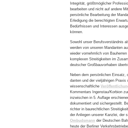
Integrität, größtmöglicher Professio
bearbeiten und nicht auf andere Mit
persönliche Bearbeitung der Manda
Erledigung die berechtigten Erwart
Bedürfnissen und Interessen ausge
können.
Sowohl unser Berufsverständnis al
werden von unseren Mandanten auße
wieder vornehmlich von Bauherren 
komplexen Streitigkeiten im Zusa
deutscher Großbauvorhaben übertr
Neben dem persönlichen Einsatz, d
danten und der vieljährigen Praxis 
wissenschaftliche
Veröffentlichu
Kommentars Ingenstau/Korbion zu
inzwischen in 5. Auflage erschie
dokumentiert und sichergestellt. B
richter in baurechtlichen Streitigk
der Anliegen unserer Kanzlei, der s
Ombudsmann
der Deutschen Bah
heute der Berliner Verkehrsbetriebe