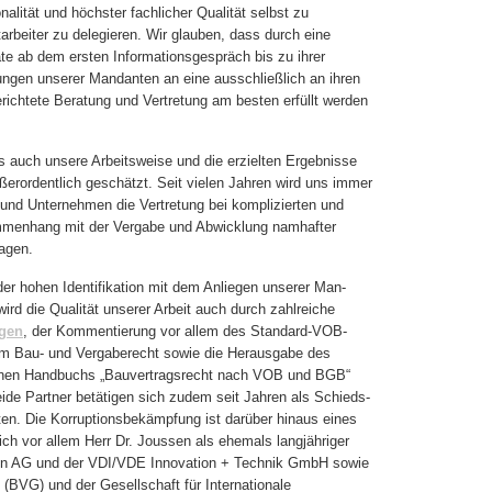
nalität und höchster fachlicher Qualität selbst zu
arbeiter zu delegieren. Wir glauben, dass durch eine
te ab dem ersten Informationsgespräch bis zu ihrer
ungen unserer Mandanten an eine ausschließlich an ihren
richtete Beratung und Vertretung am besten erfüllt werden
s auch unsere Arbeitsweise und die erzielten Ergebnisse
rordentlich geschätzt. Seit vielen Jahren wird uns immer
und Unternehmen die Vertretung bei komplizierten und
mmenhang mit der Vergabe und Abwicklung namhafter
agen.
er hohen Identifikation mit dem Anliegen unserer Man-
wird die Qualität unserer Arbeit auch durch zahlreiche
ngen
, der Kommentierung vor allem des Standard-VOB-
m Bau- und Vergaberecht sowie die Herausgabe des
nenen Handbuchs „Bauvertragsrecht nach VOB und BGB“
eide Partner betätigen sich zudem seit Jahren als Schieds-
eiten. Die Korruptionsbekämpfung ist darüber hinaus eines
ich vor allem Herr Dr. Joussen als ehemals langjähriger
n AG und der VDI/VDE Innovation + Technik GmbH sowie
 (BVG) und der Gesellschaft für Internationale